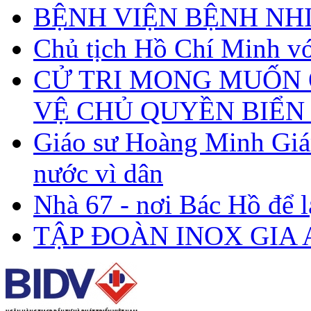
BỆNH VIỆN BỆNH N
Chủ tịch Hồ Chí Minh với
CỬ TRI MONG MUỐN 
VỆ CHỦ QUYỀN BIỂN
Giáo sư Hoàng Minh Giám
nước vì dân
Nhà 67 - nơi Bác Hồ để 
TẬP ĐOÀN INOX GIA