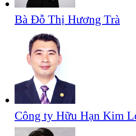
Bà Đỗ Thị Hương Trà
Công ty Hữu Hạn Kim L