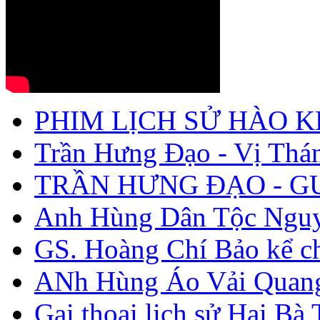
PHIM LỊCH SỬ HÀO 
Trần Hưng Đạo - Vị Thá
TRẦN HƯNG ĐẠO - G
Anh Hùng Dân Tộc Nguyễ
GS. Hoàng Chí Bảo kể c
ANh Hùng Áo Vải Quang
Gai thoại lịch sử Hai Bà